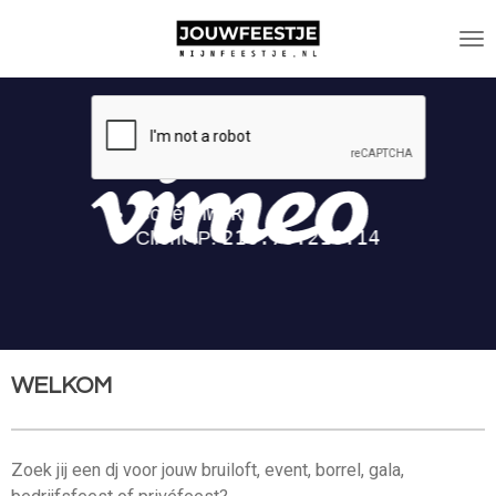
Ga
direct
naar
de
hoofdinhoud
WELKOM
Zoek jij een dj voor jouw bruiloft, event, borrel, gala,