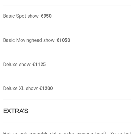
Basic Spot show:
€950
Basic Movinghead show:
€1050
Deluxe show:
€1125
Deluxe XL show:
€1200
EXTRA'S
Het is ook mogelijk dat u extra wensen heeft. Zo is het